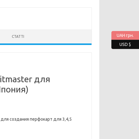
UAH грн.
СТАТТІ
USD $
itmaster для
Япония)
для создания перфокарт для 3,4,5