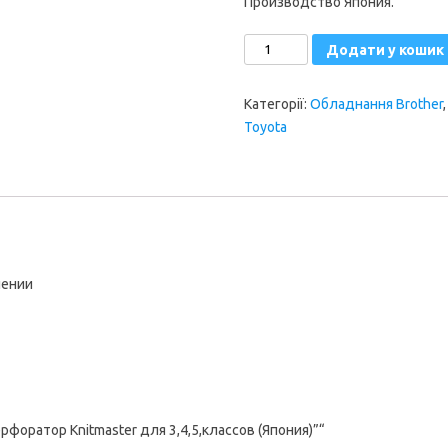
Производство Япония.
Перфоратор
Додати у кошик
Knitmaster
для
Категорії:
Обладнання Brother
3,4,5,классов
Toyota
(Япония)
кількість
лении
форатор Knitmaster для 3,4,5,классов (Япония)”“