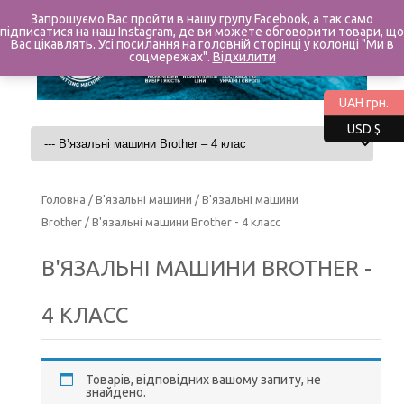
Запрошуємо Вас пройти в нашу групу Facebook, а так само
підписатися на наш Instagram, де ви можете обговорити товари, що
Вас цікавлять. Усі посилання на головній сторінці у колонці "Ми в
соцмережах".
Відхилити
UAH грн.
USD $
Перейти до контенту
Головна
/
В'язальні машини
/
В'язальні машини
Brother
/ В'язальні машини Brother - 4 класс
В'ЯЗАЛЬНІ МАШИНИ BROTHER -
4 КЛАСС
Товарів, відповідних вашому запиту, не
знайдено.