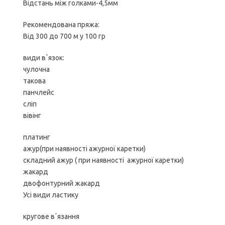
Відстань між голками-4,5мм
Рекомендована пряжа:
Від 300 до 700 м у 100 гр
види вʼязок:
чулочна
такова
панчлейс
сліп
вівінг
платинг
ажур(при наявності ажурної каретки)
складний ажур ( при наявності ажурної каретки)
жакард
двофонтурний жакард
Усі види ластику
кругове вʼязання