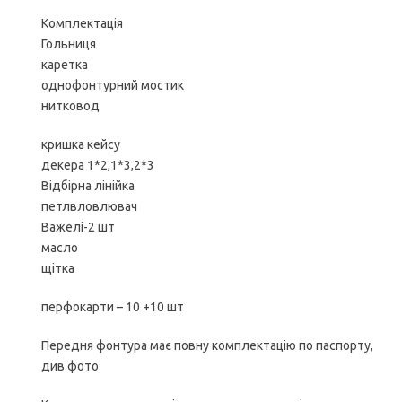
Комплектація
Гольниця
каретка
однофонтурний мостик
нитковод
кришка кейсу
декера 1*2,1*3,2*3
Відбірна лінійка
петлвловлювач
Важелі-2 шт
масло
щітка
перфокарти – 10 +10 шт
Передня фонтура має повну комплектацію по паспорту,
див фото