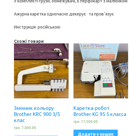
У комплекті грузи, обмежувачі, 6 перфокарт з малюнком
Ажурна каретка одночасно декерує та провʼязує
Инструкція російською
Схожі товари
Змінник кольору
Каретка-робот
Brother KRC 900 3/5
Brother KG 95 5 класса
клас
грн.
17,500.00
грн.
7,000.00
Додати у кошик