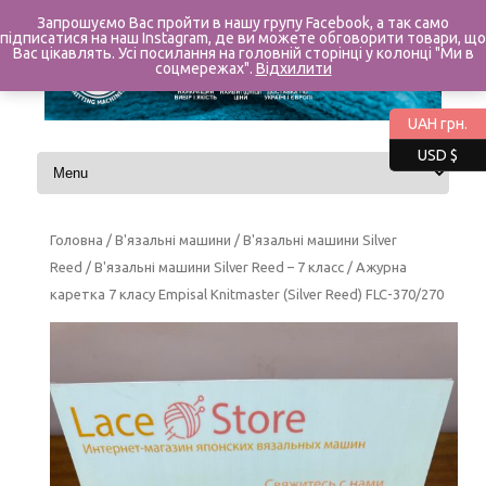
Запрошуємо Вас пройти в нашу групу Facebook, а так само
підписатися на наш Instagram, де ви можете обговорити товари, що
Вас цікавлять. Усі посилання на головній сторінці у колонці "Ми в
соцмережах".
Відхилити
UAH грн.
USD $
Перейти до контенту
Головна
/
В'язальні машини
/
В'язальні машини Silver
Reed
/
В'язальні машини Silver Reed – 7 класс
/ Ажурна
каретка 7 класу Empisal Knitmaster (Silver Reed) FLC-370/270