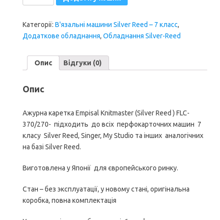
каретка
7
Категорії:
В'язальні машини Silver Reed – 7 класс
,
класу
Додаткове обладнання
,
Обладнання Silver-Reed
Empisal
Knitmaster
(Silver
Опис
Відгуки (0)
Reed)
FLC-
Опис
370/270
кількість
Ажурна каретка Empisal Knitmaster (Silver Reed ) FLC-
370/270- підходить до всіх перфокарточних машин 7
класу Silver Reed, Singer, My Studio та інших аналогічних
на базі Silver Reed.
Виготовлена у Японії для європейського ринку.
Стан – без эксплуатації, у новому стані, оригінальна
коробка, повна комплектація