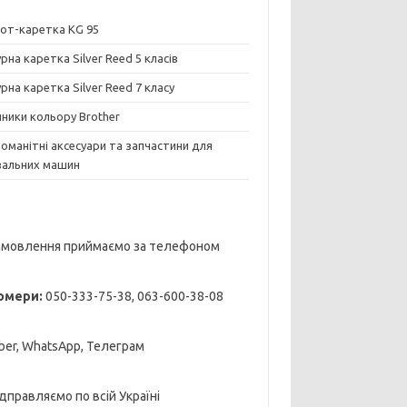
от-каретка KG 95
рна каретка Silver Reed 5 класів
рна каретка Silver Reed 7 класу
нники кольору Brother
номанітні аксесуари та запчастини для
зальних машин
амовлення приймаємо за телефоном
омери:
050-333-75-38, 063-600-38-08
iber, WhatsApp, Телеграм
дправляємо по всій Україні