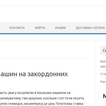
КОНТАКТИ
УВІЙТИ
КОШИК
ДОСТАВКА І ОПЛАТА
С
Куп
аук
машин на закордонних
Ста
Как
ають увагу на купівлю в’язальних машинок на
аховуватиму такі аукціони, оскільки стаття не носить
упок очевидні, насамперед це ціна. Початкова ставка