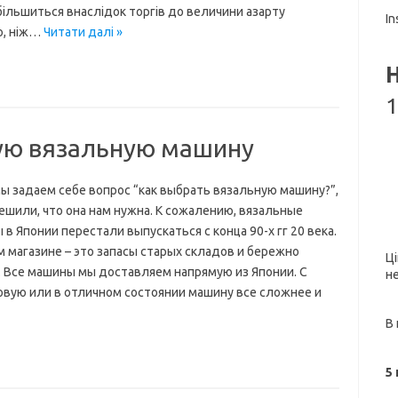
 збільшиться внаслідок торгів до величини азарту
In
ю, ніж…
Читати далі »
1
ую вязальную машину
мы задаем себе вопрос “как выбрать вязальную машину?”,
ешили, что она нам нужна. К сожалению, вязальные
в Японии перестали выпускаться с конца 90-х гг 20 века.
м магазине – это запасы старых складов и бережно
Ц
 Все машины мы доставляем напрямую из Японии. С
н
вую или в отличном состоянии машину все сложнее и
В
5