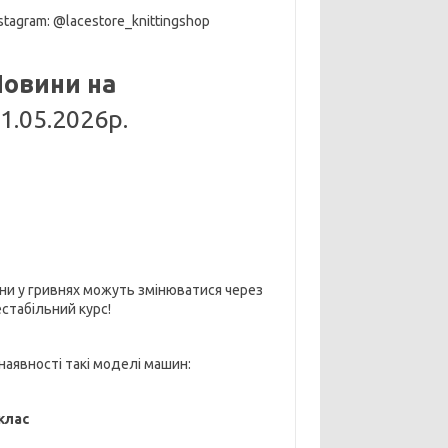
stagram: @lacestore_knittingshop
Новини на
1.05.2026р.
іни у гривнях можуть змінюватися через
естабільний курс!
 наявності такі моделі машин:
 клас