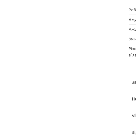
Роб
Ажу
Ажу
Змі
Різ
вʼя
З
Н
V
Ві