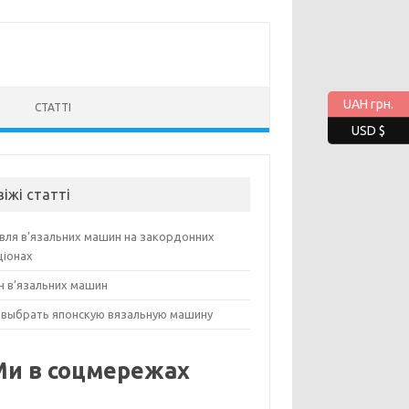
UAH грн.
СТАТТІ
USD $
віжі статті
івля в’язальних машин на закордонних
ціонах
н в’язальних машин
 выбрать японскую вязальную машину
Ми в соцмережах