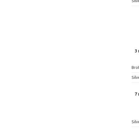
Sil
3
Bro
Sil
7
Sil