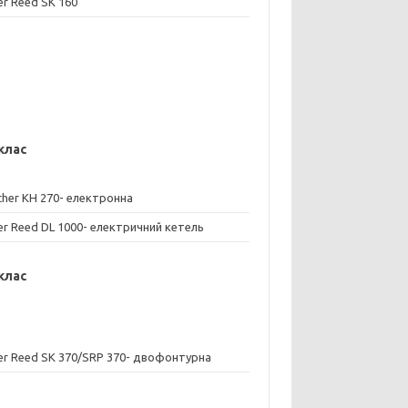
ver Reed SK 160
 клас
ther KH 270- електронна
ver Reed DL 1000- електричний кетель
 клас
ver Reed SK 370/SRP 370- двофонтурна