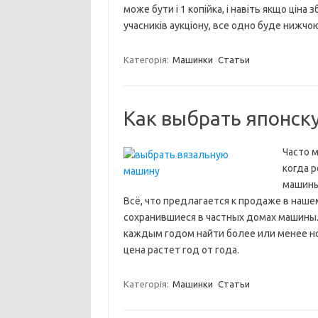
може бути і 1 копійка, і навіть якщо ціна
учасників аукціону, все одно буде нижчо
Категорія:
Машинки
Статьи
Как выбрать японск
Часто 
когда р
машины 
Всё, что предлагается к продаже в наше
сохранившиеся в частных домах машины.
каждым годом найти более или менее но
цена растет год от года.
Категорія:
Машинки
Статьи