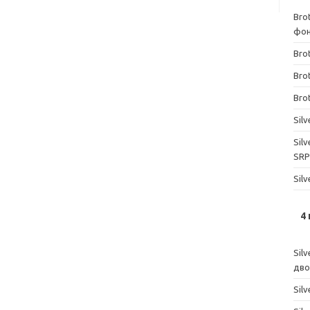
Bro
фон
Brot
Bro
Bro
Sil
Sil
SRP
Sil
4
Sil
дво
Sil