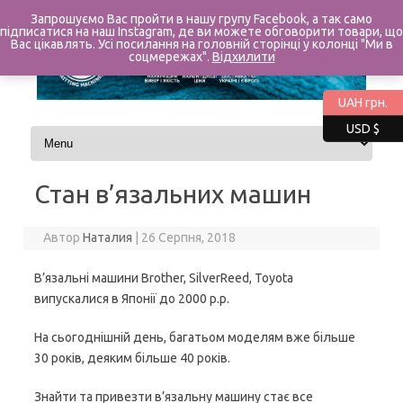
Запрошуємо Вас пройти в нашу групу Facebook, а так само
підписатися на наш Instagram, де ви можете обговорити товари, що
Вас цікавлять. Усі посилання на головній сторінці у колонці "Ми в
соцмережах".
Відхилити
UAH грн.
USD $
Перейти до контенту
Стан в’язальних машин
Автор
Наталия
|
26 Серпня, 2018
В’язальні машини Brother, SilverReed, Toyota
випускалися в Японії до 2000 р.р.
На сьогоднішній день, багатьом моделям вже більше
30 років, деяким більше 40 років.
Знайти та привезти в’язальну машину стає все