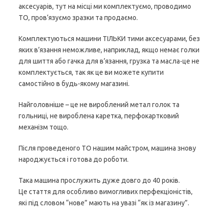
аксесуарів, тут на місці ми комплектуємо, проводимо
ТО, пров’язуємо зразки та продаємо.
Комплектуються машини ТІЛЬКИ тими аксесуарами, без
яких в’язання неможливе, наприклад, якщо немає голки
для шиття або гачка для в’язання, грузка та масла-це не
комплектується, так як це ви можете купити
самостійно в будь-якому магазині.
Найголовніше – це не вироблений метал голок та
гольниці, не вироблена каретка, перфокартковий
механізм тощо.
Після проведеного ТО нашим майстром, машина знову
народжується і готова до роботи.
Така машина прослужить дуже довго до 40 років.
Це стаття для особливо вимогливих перфекціоністів,
які під словом “нове” мають на увазі “як із магазину”.