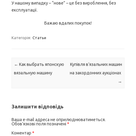
У нашому випадку – “нове” – це без вироблення, без
експлуатації.
Бажаю вдалих покупок!
Категорія:
Статьи
Навігація по запису
←
Как выбрать японскую
Купівля в’язальних машин
вязальную машину
на закордонних аукціонах
→
Залишити відповідь
Ваша e-mail адреса не оприлюднюватиметься.
Обов’язкові поля позначені
*
Коментар
*