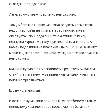
складніше та дорожче.
А в новому стані – практично неможливо.
Тому в багатьох наших машинах існують косметичні
недоліки, пов’язані тільки зі зберіганням, а не з
експлуатацією. Подряпини та вм’ятини на кейсі,
незначна корозія металу, притискної планки, голок,
навіть подряпини на пластику – це МОЖЛИВО в наших
машинах, проте ВИРОБКА відсутня, а це те, що замінити
неможливо.
Машини купуються в основному з рук, тому вимагати
стан “як з магазину” – це принаймні смішно (хоча і такі
поки що трапляються).
Щодо комплектації.
В основному машини приходять у неробочому стані, у
неповному комплекті, без перфокарт та багатьох